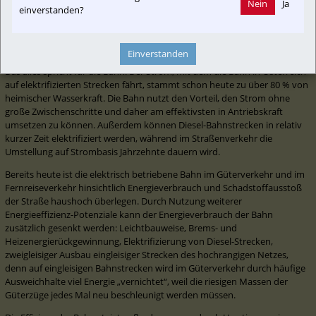
Nein
Ja
einverstanden?
Energiewende zu Gunsten des Stroms verändern.
Für den motorisierten Verkehr wird daher der Strom von erneuerbaren 
Energiequellen die energetische Hauptsäule werden.  
Einverstanden
Das alles spricht für die Bahn. Der Strom, mit dem die Bahn in Österreich 
auf elektrifizierten Strecken fährt, stammt schon heute zu über 80 % von 
heimischer Wasserkraft. Die Bahn nutzt den Vorteil, den Strom ohne 
große Zwischenschritte und daher am effektivsten in Antriebskraft 
umsetzen zu können. Außerdem können Diesel-Bahnstrecken in relativ 
kurzer Zeit elektrifiziert werden, während im Straßenverkehr die 
Umstellung auf Strombasis Jahrzehnte dauern wird.
Bereits heute ist die elektrisch betriebene Bahn im Güterverkehr und im 
Fernreiseverkehr hinsichtlich Energieverbrauch und Schadstoffausstoß 
der Straße haushoch überlegen. Durch Nutzung weiterer 
Energieeffizienz-Potenziale kann der Energieverbrauch der Bahn 
zusätzlich gesenkt werden: Leichtbauweise, Brems- und 
Heizenergierückgewinnung, Elektrifizierung von Diesel-Strecken, 
zweigleisiger Ausbau eingleisiger Strecken des hochrangigen Netzes, 
denn auf eingleisigen Bahnstrecken wird im Güterverkehr durch häufige 
Ausweichhalte viel Energie „vernichtet“, weil die riesigen Massen der 
Güterzüge jedes Mal neu beschleunigt werden müssen.