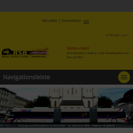
|
Aktuelles
Newsletter
07.08.2026 | 22:11
fakten-check
Die Straßenbahn in Salzburg - heißt Oberleitungsbus, kurz
Obus seit 1940 !
Navigationsleiste