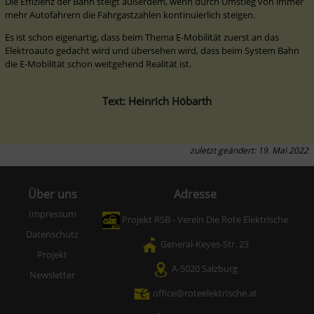
Die Effizienz der Bahn steigt außerdem, wenn durch Umstieg von immer 
mehr Autofahrern die Fahrgastzahlen kontinuierlich steigen.
Es ist schon eigenartig, dass beim Thema E-Mobilität zuerst an das 
Elektroauto gedacht wird und übersehen wird, dass beim System Bahn 
die E-Mobilität schon weitgehend Realität ist.
Text: Heinrich Höbarth
zuletzt geändert: 19. Mai 2022
Über uns
Adresse
Impressum
Projekt RSB - Verein Die Rote Elektrische
Datenschutz
General-Keyes-Str. 23
Projekt
A-5020 Salzburg
Newsletter
office@roteelektrische.at