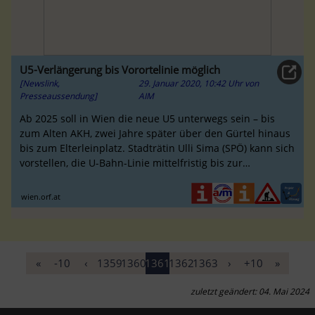
U5-Verlängerung bis Vorortelinie möglich
[Newslink,
29. Januar 2020, 10:42 Uhr
von
Presseaussendung]
AIM
Ab 2025 soll in Wien die neue U5 unterwegs sein – bis
zum Alten AKH, zwei Jahre später über den Gürtel hinaus
bis zum Elterleinplatz. Stadträtin Ulli Sima (SPÖ) kann sich
vorstellen, die U-Bahn-Linie mittelfristig bis zur
Vorortelinie
wien.orf.at
«
-10
‹
1359
1360
1361
1362
1363
›
+10
»
zuletzt geändert: 04. Mai 2024