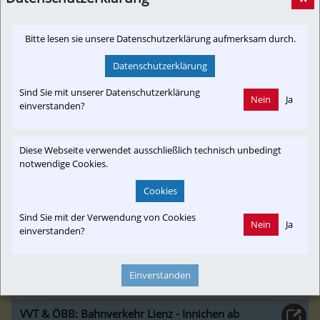
Presseaussendung]
AIM
LINZ. Garnituren der LILO und der Lokalbahn Lambach-
Bitte lesen sie unsere Datenschutzerklärung aufmerksam durch.
Vorchdorf-Eggenberg werden ab 2025 ausgetauscht
Datenschutzerklärung
Sind Sie mit unserer Datenschutzerklärung
Nein
Ja
einverstanden?
nachrichten.at
Diese Webseite verwendet ausschließlich technisch unbedingt
notwendige Cookies.
Cookies
Sind Sie mit der Verwendung von Cookies
Nein
Ja
einverstanden?
Einverstanden
VVT & ÖBB: Bahnverkehr Lienz - Innichen ab