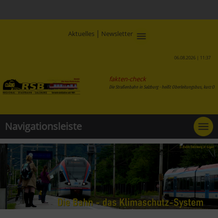
|
Aktuelles
Newsletter
06.08.2026 | 11:37
fakten-check
Die Straßenbahn in Salzburg - heißt Oberleitu
Navigationsleiste