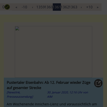
0
«
-10
‹
1359
1360
1361
1362
1363
›
+10
»
Pustertaler Eisenbahn: Ab 12. Februar wieder Züge
auf gesamter Strecke
[Newslink,
30. Januar 2020, 12:16 Uhr
von
Presseaussendung]
AIM
Am Wochenende Innichen-Lienz und voraussichtlich am