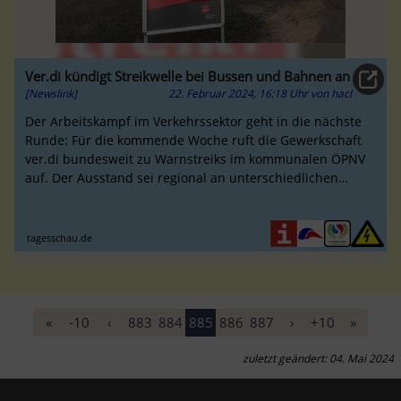
Ver.di kündigt Streikwelle bei Bussen und Bahnen an
[Newslink]
22. Februar 2024, 16:18 Uhr
von
hacl
Der Arbeitskampf im Verkehrssektor geht in die nächste
Runde: Für die kommende Woche ruft die Gewerkschaft
ver.di bundesweit zu Warnstreiks im kommunalen ÖPNV
auf. Der Ausstand sei regional an unterschiedlichen
Tagen geplant.
tagesschau.de
«
-10
‹
883
884
885
886
887
›
+10
»
zuletzt geändert: 04. Mai 2024