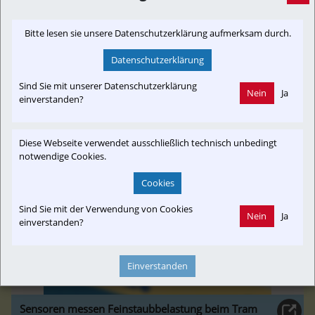
[Newslink]
30. Januar 2024, 14:25 Uhr
von
A.D.
Bitte lesen sie unsere Datenschutzerklärung aufmerksam durch.
Die Niederschlesische Bahngesellschaft hat stillgelegte
Bahnstrecken wiederbelebt, darunter auch
Datenschutzerklärung
grenzüberschreitende ...
Sind Sie mit unserer Datenschutzerklärung
Nein
Ja
einverstanden?
paz.de
Diese Webseite verwendet ausschließlich technisch unbedingt
notwendige Cookies.
Cookies
Sind Sie mit der Verwendung von Cookies
Nein
Ja
einverstanden?
Einverstanden
Sensoren messen Feinstaubbelastung beim Tram