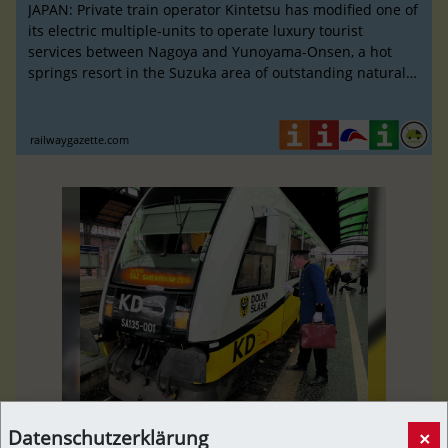
JAPAN: Private train operator Kintetsu has modified one of
its electric multiple-units to operate luxury tourist
services between Nagoya and Yunoyama-Onsen, a hot
springs resort in the Suzuka area of outstanding natural
beauty.
railwaygazette.com
Östlich von Oder und Neiße - Per Zug von Görlitz
Datenschutzerklärung
×
nach Bad Flinsberg | Preußische Allgemeine Zeitung