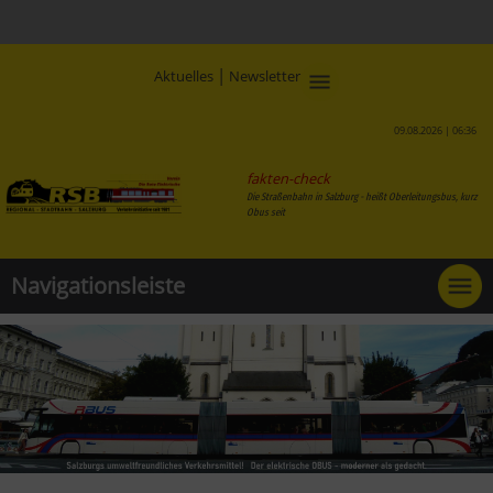
|
Aktuelles
Newsletter
09.08.2026 | 06:36
fakten-check
Die Straßenbahn in Salzburg - heißt Oberleitungsbus
Navigationsleiste