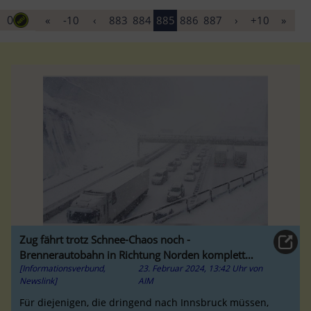
0
«
-10
‹
883
884
885
886
887
›
+10
»
Zug fährt trotz Schnee-Chaos noch -
Brennerautobahn in Richtung Norden komplett
[Informationsverbund,
23. Februar 2024, 13:42 Uhr
von
gesperrt
Newslink]
AIM
Für diejenigen, die dringend nach Innsbruck müssen,