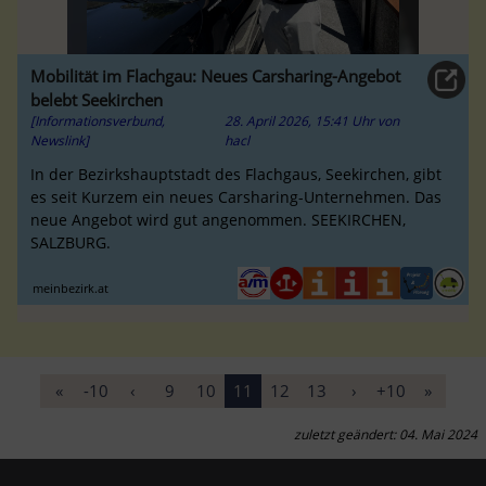
Mobilität im Flachgau: Neues Carsharing-Angebot
belebt Seekirchen
[Informationsverbund,
28. April 2026, 15:41 Uhr
von
Newslink]
hacl
In der Bezirkshauptstadt des Flachgaus, Seekirchen, gibt
es seit Kurzem ein neues Carsharing-Unternehmen. Das
neue Angebot wird gut angenommen. SEEKIRCHEN,
SALZBURG.
meinbezirk.at
«
-10
‹
9
10
11
12
13
›
+10
»
zuletzt geändert: 04. Mai 2024