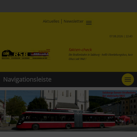
|
Aktuelles
Newsletter
07.08.2026 | 22:40
fakten-check
Die Straßenbahn in Salzburg - heißt Oberleitungsbus, kurz
Obus seit 1940 !
Navigationsleiste