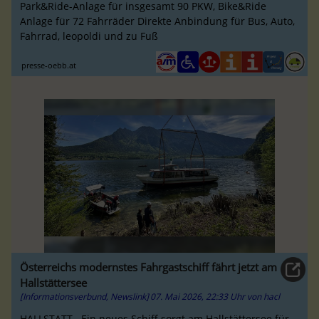
Park&Ride-Anlage für insgesamt 90 PKW, Bike&Ride
Anlage für 72 Fahrräder Direkte Anbindung für Bus, Auto,
Fahrrad, leopoldi und zu Fuß
presse-oebb.at
Österreichs modernstes Fahrgastschiff fährt jetzt am
Hallstättersee
[Informationsverbund, Newslink]
07. Mai 2026, 22:33 Uhr
von
hacl
HALLSTATT. Ein neues Schiff sorgt am Hallstättersee für