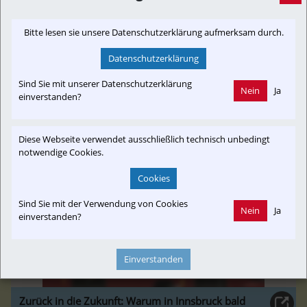
Seit der Aufnahme des elektrischen Betriebs auf der GKB-
Strecke nach Wies-Eibiswald häufen sich die
Bitte lesen sie unsere Datenschutzerklärung aufmerksam durch.
Beschwerden von Fahrgästen. Es geht um Verspätungen,
Datenschutzerklärung
Zugausfälle und fehlende Informationen. Dank einer
Taskforce habe es bereits Verbess...
Sind Sie mit unserer Datenschutzerklärung
Nein
Ja
einverstanden?
steiermark.orf.at
Diese Webseite verwendet ausschließlich technisch unbedingt
notwendige Cookies.
Cookies
Sind Sie mit der Verwendung von Cookies
Nein
Ja
einverstanden?
Einverstanden
Zurück in die Zukunft: Warum in Innsbruck bald