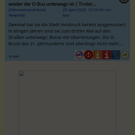
wieder der O-Bus unterwegs ist | Tiroler
[Informationsverbund,
29. April 2026, 13:19 Uhr
von
Tageszeitung Online
Newslink]
hacl
Zweimal hat sie die Stadt Innsbruck bereits ausgemustert,
in einigen Jahren sind sie zum dritten Mal auf den
Straßen unterwegs: Busse mit Oberleitungen. Die O-
Busse des 21. Jahrhunderts sind allerdings nicht mehr
durchgehend an ihre Leit...
tt.com