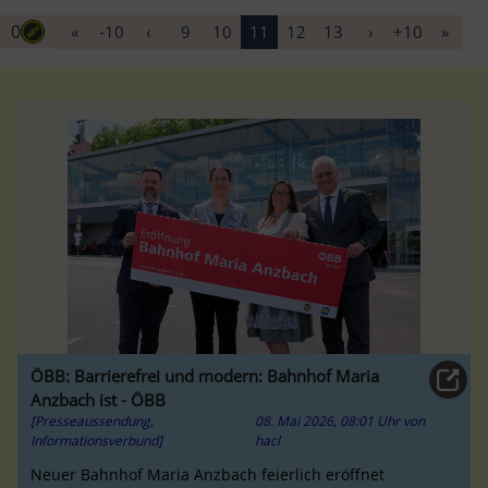
0
«
-10
‹
9
10
11
12
13
›
+10
»
ÖBB: Barrierefrei und modern: Bahnhof Maria
Anzbach ist - ÖBB
[Presseaussendung,
08. Mai 2026, 08:01 Uhr
von
Informationsverbund]
hacl
Neuer Bahnhof Maria Anzbach feierlich eröffnet