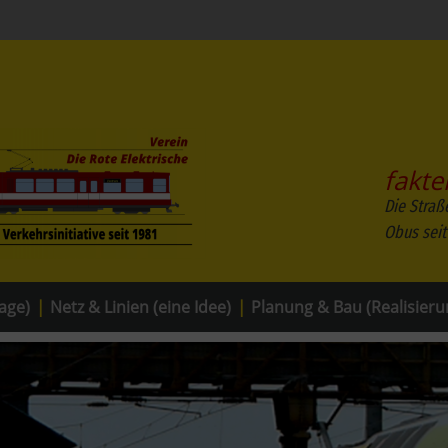
fakte
Die Straß
Obus seit
age)
|
Netz & Linien (eine Idee)
|
Planung & Bau (Realisieru