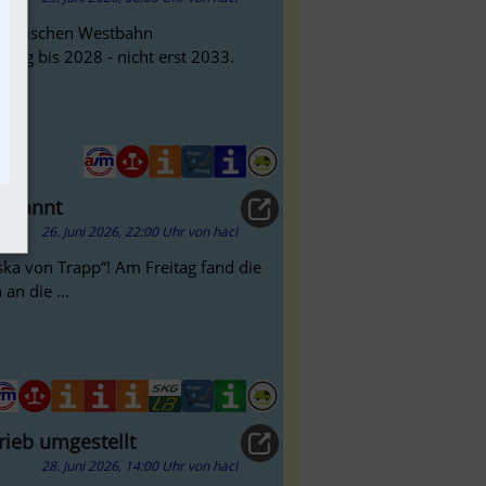
Steirischen Westbahn
berg bis 2028 - nicht erst 2033.
benannt
26. Juni 2026, 22:00 Uhr
von
hacl
ska von Trapp“! Am Freitag fand die
an die ...
rieb umgestellt
28. Juni 2026, 14:00 Uhr
von
hacl