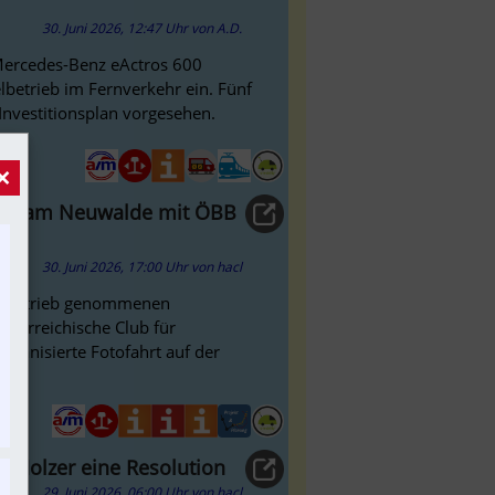
30. Juni 2026, 12:47 Uhr
von
A.D.
 Mercedes-Benz eActros 600
lbetrieb im Fernverkehr ein. Fünf
 Investitionsplan vorgesehen.
×
Aegyd am Neuwalde mit ÖBB
30. Juni 2026, 17:00 Uhr
von
hacl
in Betrieb genommenen
sterreichische Club für
organisierte Fotofahrt auf der
a Holzer eine Resolution
29. Juni 2026, 06:00 Uhr
von
hacl