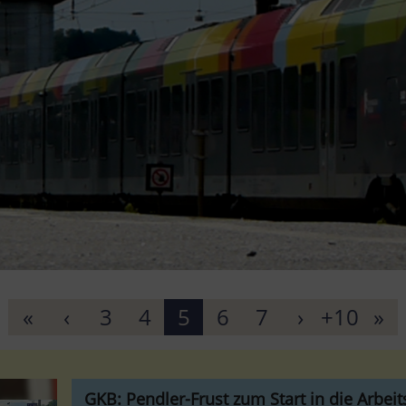
«
‹
3
4
5
6
7
›
+10
»
GKB: Pendler-Frust zum Start in die Arbei