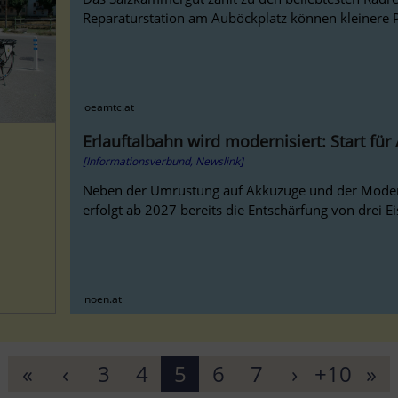
Reparaturstation am Auböckplatz können kleinere 
oeamtc.at
Erlauftalbahn wird modernisiert: Start fü
[Informationsverbund, Newslink]
Neben der Umrüstung auf Akkuzüge und der Modern
erfolgt ab 2027 bereits die Entschärfung von drei 
noen.at
«
‹
3
4
5
6
7
›
+10
»