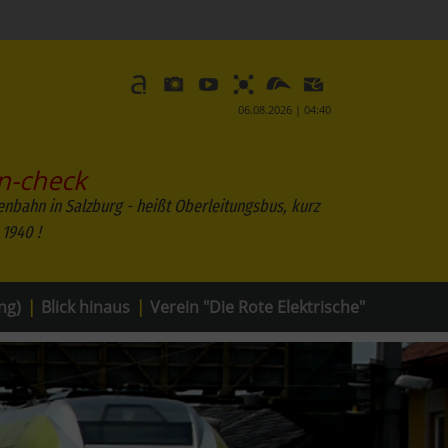
06.08.2026 | 04:40
n-check
enbahn in Salzburg - heißt Oberleitungsbus, kurz
 19
ng)
|
Blick hinaus
|
Verein "Die Rote Elektrische"