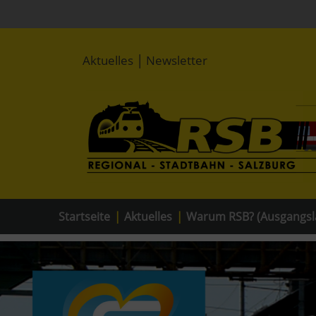
|
Aktuelles
Newsletter
Startseite
|
Aktuelles
|
Warum RSB? (Ausgangsl