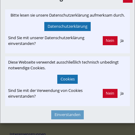
FPÖ-Stöllner: Salzburg AG-Teilrückzug aus
Bitte lesen sie unsere Datenschutzerklärung aufmerksam durch.
Gütertransport ist unverständlich!
[Newslink, Presseaussendung]
28. Januar 2020, 12:00 Uhr
von
A.D.
Datenschutzerklärung
Dringliche FPÖ-Anfrage an Landeshauptmann zur Aufklärung
Sind Sie mit unserer Datenschutzerklärung
der Hintergründe. Für die Salzburg AG war die Sparte
Nein
Ja
einverstanden?
Gütertransport mit der Lokalbahn lange Zeit ein
gewinnbringendes Geschäft.
Diese Webseite verwendet ausschließlich technisch unbedingt
fpoe-salzburg.at
notwendige Cookies.
Cookies
Sind Sie mit der Verwendung von Cookies
Nein
Ja
einverstanden?
Newslink: Klicken Sie hier um auf den externen Artikel von
fpoe-salzburg.at
 zu gelangen.
(Neuer Tab wird geöffnet)
Einverstanden
Interessensgruppen