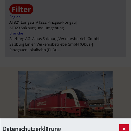
Region
AT321 Lungau
|
AT322 Pinzgau-Pongau
|
AT323 Salzburg und Umgebung
Branche
Salzburg AG
|
Albus Salzburg Verkehrsbetrieb GmbH
|
Salzburg Linien Verkehrsbetriebe GmbH (Obus)
|
Pinzgauer Lokalbahn (PLB)
|
...
Datenschutzerklärung
×