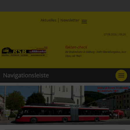
|
Aktuelles
Newsletter
07.08.2026 | 08:28
fakten-check
Die Straßenbahn in Salzburg - heißt Oberleitungsbus, kurz
Obus seit 1940 !
Navigationsleiste