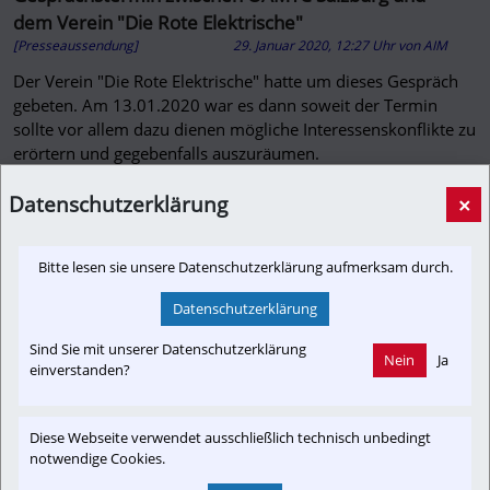
dem Verein "Die Rote Elektrische"
[Presseaussendung]
29. Januar 2020, 12:27 Uhr
von
AIM
Der Verein "Die Rote Elektrische" hatte um dieses Gespräch
gebeten. Am 13.01.2020 war es dann soweit der Termin
sollte vor allem dazu dienen mögliche Interessenskonflikte zu
erörtern und gegebenfalls auszuräumen.
Datenschutzerklärung
×
~2 min. Lesezeit
Bitte lesen sie unsere Datenschutzerklärung aufmerksam durch.
Am 13.01.2020 fand der Termin zwischen ÖAMTC Salzburg und dem 
Datenschutzerklärung
Verein "Die Rote Elektrische" statt. Herr Lobensommer und Frau Gurtner 
(beide ÖAMTC) stellten gleich zu Beginn des Gesprächs fest, dass der 
Sind Sie mit unserer Datenschutzerklärung
ÖAMTC eine notwendige Lösung der Verkehrsprobleme im Großraum 
Nein
Ja
einverstanden?
Salzburg im Bau der Regional-Stadt-Bahn sieht. Das wurde auch mit dem 
Land Salzburg, Herrn Verkehrslandesrat Mag. Schnöll so kommuniziert.
Diese Webseite verwendet ausschließlich technisch unbedingt
notwendige Cookies.