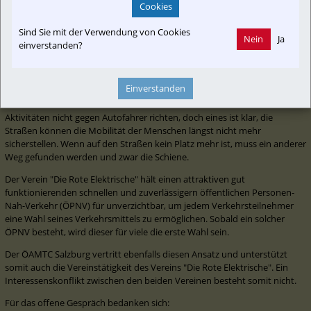
Cookies
Sind Sie mit der Verwendung von Cookies
Nein
Ja
einverstanden?
©Pressefoto ÖBB/ÖAMTC
Einverstanden
Der Verein "Die Rote Elektrische" konnte auch klarstellen, dass sich seine 
Aktivitäten nicht gegen Autofahrer richten, doch eines ist klar, die 
Straßen können die Mobilität der Menschen längst nicht mehr 
sicherstellen. Wenn auf den Straßen kein Platz mehr ist, muss ein anderer 
Weg gefunden werden und zwar die Schiene.
Der Verein "Die Rote Elektrische" hält einen attraktiven gut 
funktionierenden schnellen und zuverlässigern öffentlichen Personen-
Nah-Verkehr (ÖPNV) für unverzichtbar, um jedem Verkehrsteilnehmer 
eine Wahl seines Verkehrsmittels zu ermöglichen. Sobald ein solcher 
ÖPNV besteht, wird dieser für viele die erste Wahl sein. 
Der ÖAMTC Salzburg vertritt ebenfalls diesen Ansatz und unterstützt 
somit auch die Vereinstätigkeit des Vereins "Die Rote Elektrische". Ein 
Interessenskonflikt zwischen den beiden Vereinen besteht somit nicht.
Für das offene Gespräch bedanken sich:
