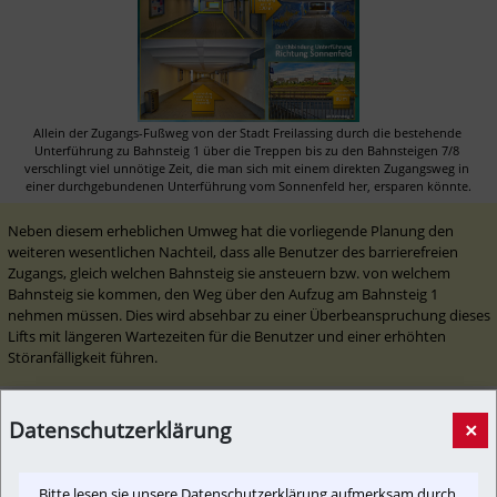
Allein der Zugangs-Fußweg von der Stadt Freilassing durch die bestehende 
Unterführung zu Bahnsteig 1 über die Treppen bis zu den Bahnsteigen 7/8 
verschlingt viel unnötige Zeit, die man sich mit einem direkten Zugangsweg in 
einer durchgebundenen Unterführung vom Sonnenfeld her, ersparen könnte.
Neben diesem erheblichen Umweg hat die vorliegende Planung den 
weiteren wesentlichen Nachteil, dass alle Benutzer des barrierefreien 
Zugangs, gleich welchen Bahnsteig sie ansteuern bzw. von welchem 
Bahnsteig sie kommen, den Weg über den Aufzug am Bahnsteig 1 
nehmen müssen. Dies wird absehbar zu einer Überbeanspruchung dieses 
Lifts mit längeren Wartezeiten für die Benutzer und einer erhöhten 
Störanfälligkeit führen. 
Datenschutzerklärung
×
Bitte lesen sie unsere Datenschutzerklärung aufmerksam durch.