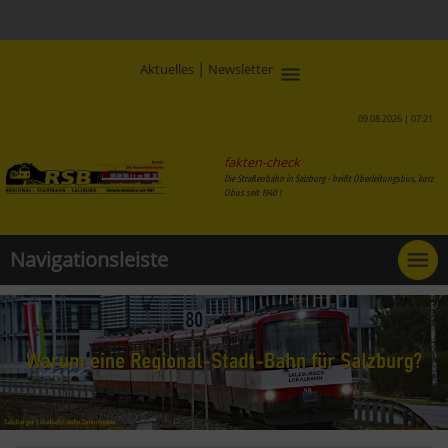
|
Aktuelles
Newsletter
09.08.2026 | 07:21
fakten-check
Die Straßenbahn in Salzburg - heißt Oberleitungsbus, kurz
Obus seit 1940 !
Navigationsleiste