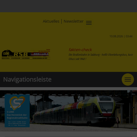
|
Aktuelles
Newsletter
10.08.2026 | 03:44
fakten-check
Die Straßenbahn in Salzburg - heißt Oberleitungsbus, kurz
Obus seit 1940 !
Navigationsleiste