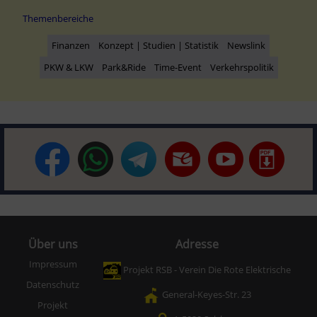
Themenbereiche
Finanzen
Konzept | Studien | Statistik
Newslink
PKW & LKW
Park&Ride
Time-Event
Verkehrspolitik
Über uns
Adresse
Impressum
Projekt RSB - Verein Die Rote Elektrische
Datenschutz
General-Keyes-Str. 23
Projekt