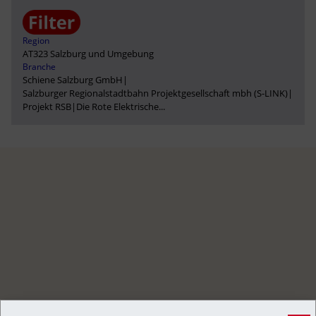
Region
AT323 Salzburg und Umgebung
Branche
Schiene Salzburg GmbH
|
Salzburger Regionalstadtbahn Projektgesellschaft mbh (S-LINK)
|
Projekt RSB
|
Die Rote Elektrische
...