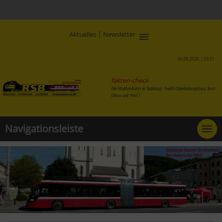
|
Aktuelles
Newsletter
06.08.2026 | 03:21
fakten-check
Die Straßenbahn in Salzburg - heißt Oberleitungsbus, kurz
Obus seit 1940 !
Navigationsleiste