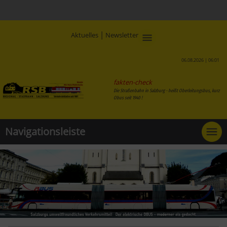
|
Aktuelles
Newsletter
06.08.2026 | 06:01
fakten-check
Die Straßenbahn in Salzburg - heißt Oberleitungsbus, kurz
Obus seit 1940 !
Navigationsleiste