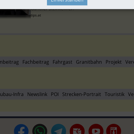
Mühlkreisbahn informierten sich die Bürgermeister
Günther Steinkellner.
tips.at
nbeitrag
Fachbeitrag
Fahrgast
Granitbahn
Projekt
Ver
ubau-Infra
Newslink
POI
Strecken-Portrait
Touristik
Ve