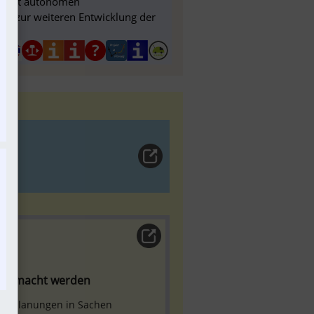
on mit autonomen
lner zur weiteren Entwicklung der
ft gemacht werden
r Planungen in Sachen 