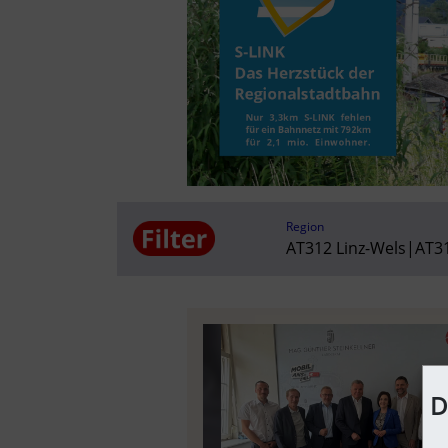
Region
AT312 Linz-Wels
|
AT31
D