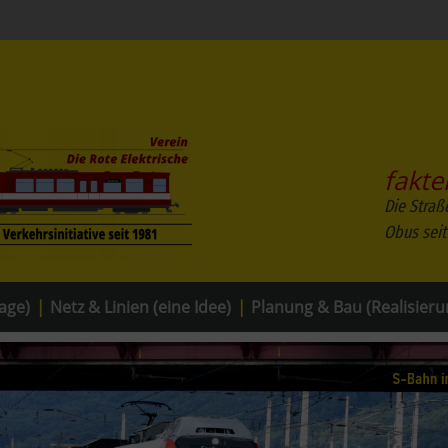
fakte
Die Straß
Obus seit
age)
|
Netz & Linien (eine Idee)
|
Planung & Bau (Realisieru