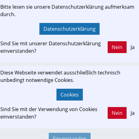
modernen, leistungsfähigen Bahn in Kombinati
Bitte lesen sie unsere Datenschutzerklärung aufmerksam
Mobilitätslösungen“, erklärt LR Günther Steinkel
durch.
Mühlkreisbahn.
meinbezirk.at
Datenschutzerklärung
Sind Sie mit unserer Datenschutzerklärung
Nein
Ja
einverstanden?
ewslink: Klicken Sie hier um auf den externen Artikel von
meinbezirk.at
 zu gelangen.
Diese Webseite verwendet ausschließlich technisch
(Neuer Tab wird geöffnet)
unbedingt notwendige Cookies.
Cookies
Sind Sie mit der Verwendung von Cookies
Nein
Ja
einverstanden?
Mühlkreisbahn soll bis 2033 fit für die Zukun
BEZIRK ROHRBACH/UU. Über den aktuellen Stand de
Einverstanden