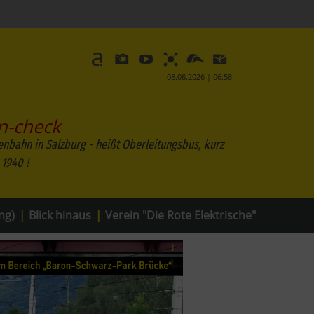
08.08.2026 | 06:58
n-check
enbahn in Salzburg - heißt Oberleitungsbus, kurz
 1940 !
ng)
|
Blick hinaus
|
Verein "Die Rote Elektrische"