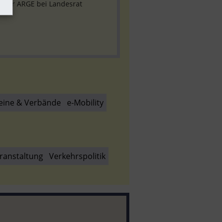
 der ARGE bei Landesrat 
eine & Verbände
e-Mobility
ranstaltung
Verkehrspolitik