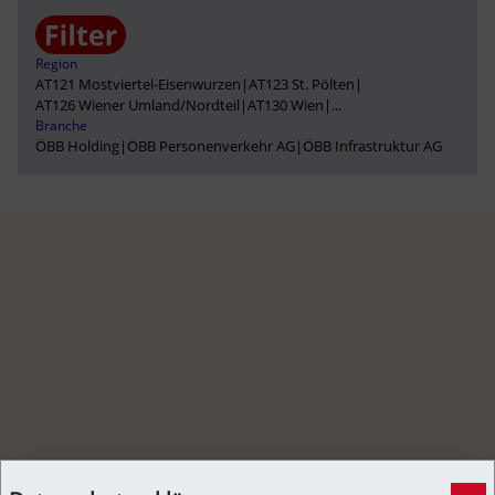
Region
AT121 Mostviertel-Eisenwurzen
|
AT123 St. Pölten
|
AT126 Wiener Umland/Nordteil
|
AT130 Wien
|
...
Branche
ÖBB Holding
|
ÖBB Personenverkehr AG
|
ÖBB Infrastruktur AG
Vogel legte Zugsverkehr bei St. Pölten lahm