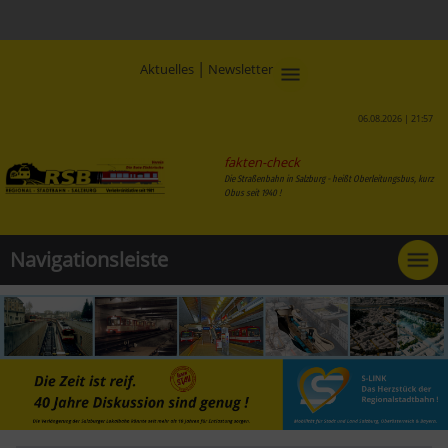
|
Aktuelles
Newsletter
06.08.2026 | 21:57
fakten-check
Die Straßenbahn in Salzburg - heißt Oberleitungsbus, kurz
Obus seit 1940 !
Navigationsleiste