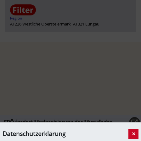
Region
AT226 Westliche Obersteiermark
|
AT321 Lungau
SPÖ fordert Modernisierung der Murtalbahn
[Informationsverbund, Newslink]
03. Juni 2026, 06:10 Uhr
von
hacl
Datenschutzerklärung
×
Die SPÖ stellt im Landtag am Mittwoch einen Antrag zur