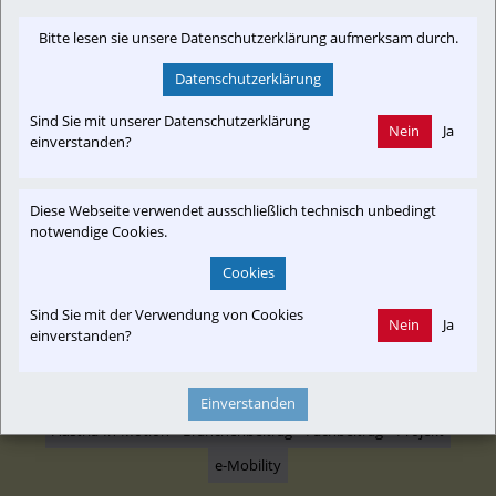
Finanzierung der Elektrifizierung der Murtalbahn. Wie
Bitte lesen sie unsere Datenschutzerklärung aufmerksam durch.
berichtet, stellt die Steiermark dafür knapp 170 Mio. Euro zur
Verfügung. Für die Modernisierung braucht es aber auch die
Datenschutzerklärung
Zustim...
Sind Sie mit unserer Datenschutzerklärung
Nein
Ja
salzburg.orf.at
einverstanden?
Diese Webseite verwendet ausschließlich technisch unbedingt
notwendige Cookies.
Newslink: Klicken Sie hier um auf den externen Artikel von
Cookies
salzburg.orf.at
 zu gelangen.
(Neuer Tab wird geöffnet)
Sind Sie mit der Verwendung von Cookies
Nein
Ja
einverstanden?
Interessensgruppen
Einverstanden
Austria-In-Motion
Branchenbeitrag
Fachbeitrag
Projekt
e-Mobility