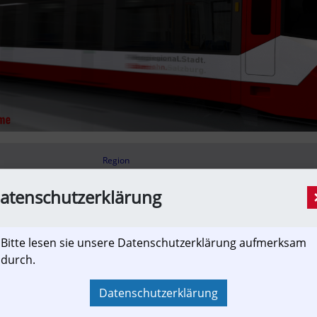
Region
DE30 Berlin
|
DE40 Brandenburg
atenschutzerklärung
Bitte lesen sie unsere Datenschutzerklärung aufmerksam
Niederbarnimer Eisenbahn: Heidekrautba
durch.
eine Lücke bleibt offen
[Informationsverbund, Newslink]
Datenschutzerklärung
Hier finden Sie Informationen zu dem Thema „Ni