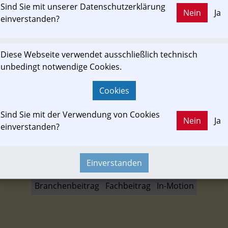
Sie jetzt „Heidekrautbahn feiert 125 Jahre – eine 
Sind Sie mit unserer Datenschutzerklärung
Nein
Ja
einverstanden?
zeit.de
Diese Webseite verwendet ausschließlich technisch
unbedingt notwendige Cookies.
Cookies
ewslink: Klicken Sie hier um auf den externen Artikel von
zeit.de
 zu gelangen.
Sind Sie mit der Verwendung von Cookies
Nein
Ja
(Neuer Tab wird geöffnet)
einverstanden?
Einverstanden
Branchenbeitrag
Fachbeitrag
In-Motion