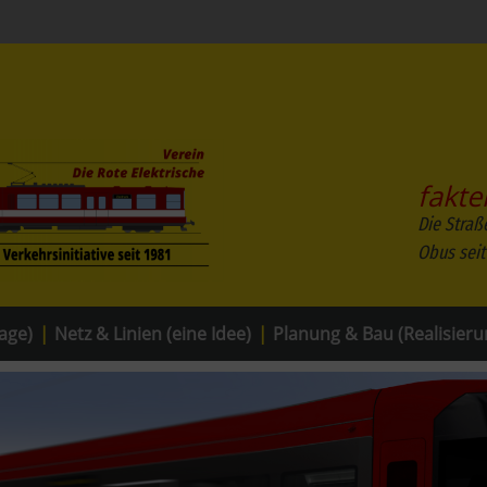
fakte
Die Straß
Obus seit
age)
|
Netz & Linien (eine Idee)
|
Planung & Bau (Realisieru