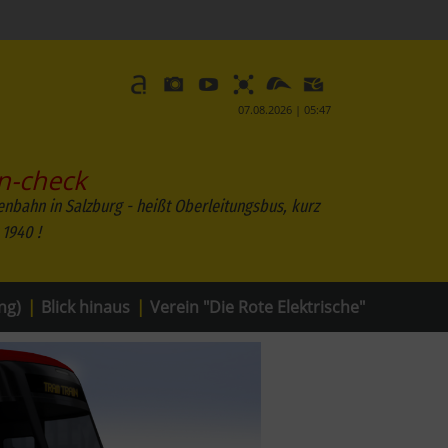
07.08.2026 | 05:47
n-check
enbahn in Salzburg - heißt Oberleitungsbus, kurz
 1940 !
ng)
|
Blick hinaus
|
Verein "Die Rote Elektrische"