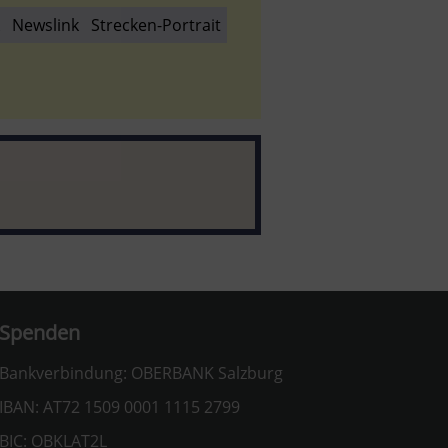
Newslink
Strecken-Portrait
Spenden
Bankverbindung: OBERBANK Salzburg
IBAN: AT72 1509 0001 1115 2799
BIC: OBKLAT2L