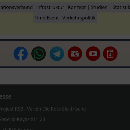
mationsverbund
Infrastruktur
Konzept | Studien | Statistik
Time-Event
Verkehrspolitik
esse
rojekt RSB - Verein Die Rote Elektrische
eneral-Keyes-Str. 23
-5020 Salzburg