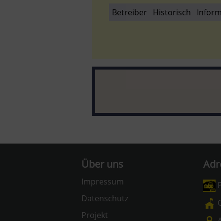
Betreiber
Historisch
Infor
Über uns
Adr
Impressum
P
Datenschutz
G
Projekt
A