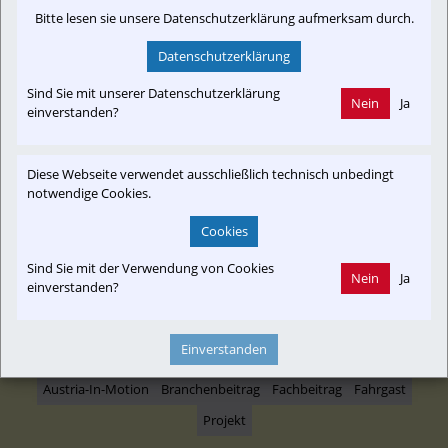
SPÖ startet Petition: Verbesserungen für Pendler im
Bitte lesen sie unsere Datenschutzerklärung aufmerksam durch.
Bahnverkehr nach Wien werden gefordert.
Datenschutzerklärung
Sind Sie mit unserer Datenschutzerklärung
Nein
Ja
einverstanden?
kurier.at
Diese Webseite verwendet ausschließlich technisch unbedingt
notwendige Cookies.
Cookies
Newslink: Klicken Sie hier um auf den externen Artikel von
kurier.at
 zu gelangen.
Sind Sie mit der Verwendung von Cookies
(Neuer Tab wird geöffnet)
Nein
Ja
einverstanden?
Einverstanden
Interessensgruppen
Austria-In-Motion
Branchenbeitrag
Fachbeitrag
Fahrgast
Projekt