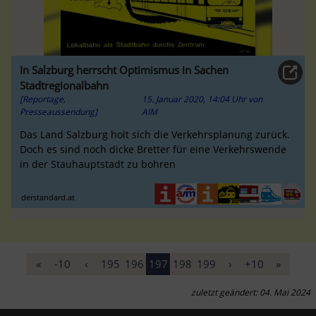
In Salzburg herrscht Optimismus in Sachen
Stadtregionalbahn
[Reportage,
15. Januar 2020, 14:04 Uhr
von
Presseaussendung]
AIM
Das Land Salzburg holt sich die Verkehrsplanung zurück.
Doch es sind noch dicke Bretter für eine Verkehrswende
in der Stauhauptstadt zu bohren
derstandard.at
«
-10
‹
195
196
197
198
199
›
+10
»
zuletzt geändert: 04. Mai 2024