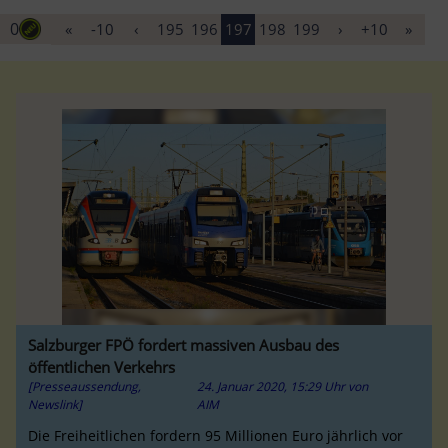
0
«
-10
‹
195
196
197
198
199
›
+10
»
Salzburger FPÖ fordert massiven Ausbau des
öffentlichen Verkehrs
[Presseaussendung,
24. Januar 2020, 15:29 Uhr
von
Newslink]
AIM
Die Freiheitlichen fordern 95 Millionen Euro jährlich vor