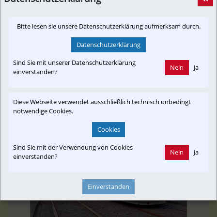
Salzburger reüssiert im Güterzugverkehr
[Newslink,
20. Januar 2020, 20:38 Uhr
von
Bitte lesen sie unsere Datenschutzerklärung aufmerksam durch.
Presseaussendung]
AIM
Vor fast 20 Jahren startete Gunther Pitterka mit einem
Datenschutzerklärung
Mitarbeiter. Heute führt er in Deutschland mehr
Sind Sie mit unserer Datenschutzerklärung
Holztransporte durch als die Deutsche Bahn.
Nein
Ja
einverstanden?
sn.at
Diese Webseite verwendet ausschließlich technisch unbedingt
notwendige Cookies.
Cookies
Sind Sie mit der Verwendung von Cookies
Nein
Ja
einverstanden?
Einverstanden