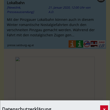
Lokalbahn
[Newslink,
21. Januar 2020, 12:00 Uhr
von
Presseaussendung]
A.D.
Mit der Pinzgauer Lokalbahn können auch in diesem
Winter romantische Nostalgiefahrten durch den
verschneiten Pinzgau gemacht werden. Während der
Fahrt mit den nostalgischen Zügen gen...
presse.salzburg-ag.at
Datenschutzerklärung
×