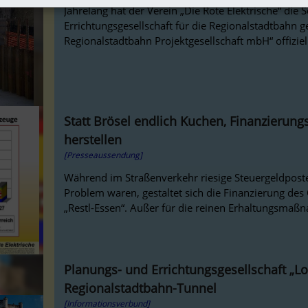
Jahrelang hat der Verein „Die Rote Elektrische“ die
Errichtungsgesellschaft für die Regionalstadtbahn g
Regionalstadtbahn Projektgesellschaft mbH“ offizie
Statt Brösel endlich Kuchen, Finanzierun
herstellen
[Presseaussendung]
Während im Straßenverkehr riesige Steuergeldpos
Problem waren, gestaltet sich die Finanzierung d
„Restl-Essen“. Außer für die reinen Erhaltungsma
Planungs- und Errichtungsgesellschaft „L
Regionalstadtbahn-Tunnel
[Informationsverbund]