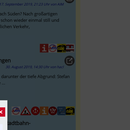
17. September 2019, 21:23 Uhr
von
AIM
nach Süden? Nach großartigen
schon wieder einmal still und
lichen Verkehr,
ingen
30. August 2019, 14:30 Uhr
von
hacl
darunter der tiefe Abgrund: Stefan
...
×
alstadtbahn-