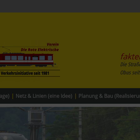
fakte
Die Straß
age)
|
Netz & Linien (eine Idee)
|
Planung & Bau (Realisieru