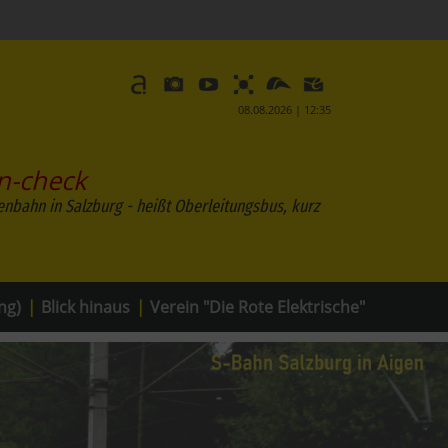
08.08.2026 | 12:35
n-check
enbahn in Salzburg - heißt Oberleit
ng)
|
Blick hinaus
|
Verein "Die Rote Elektrische"