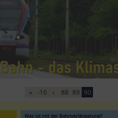
«
-10
‹
88
89
90
Was ist mit der Bahnverlängerung?