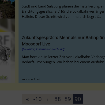
Stadt und Land Salzburg planen die Installierung ei
Errichtungsgesellschaft“ für die Lokalbahnverlänger
Hallein. Dieser Schritt wird vollinhaltlich begrüßt.
Zukunftsgespräch: Mehr als nur Bahnpläne
Moosdorf Live
[Newslink, Informationsverbund]
Man hört viel in letzter Zeit von Lokalbahn-Verlän
Bedarfs-Erhebungen. Wir haben bei einem ausführli
moosdorf.net
«
-10
‹
88
89
90